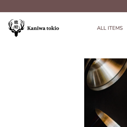
ALL ITEMS
ス
キ
ッ
プ