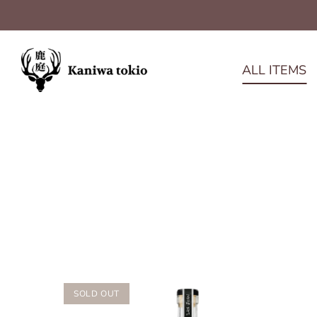
ALL ITEMS
ス
キ
ッ
プ
SOLD OUT