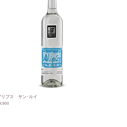
アリプス サン･ルイ
9,900