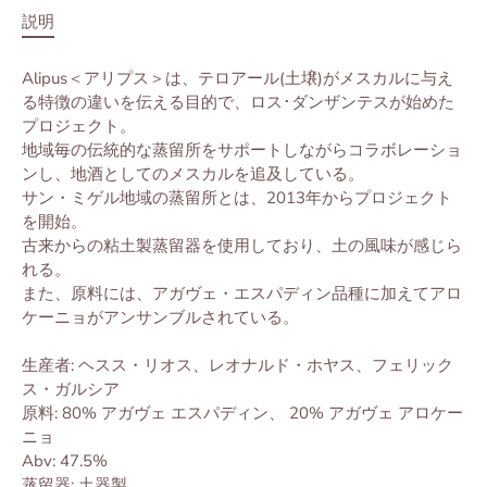
説明
Alipus＜アリプス＞は、テロアール(土壌)がメスカルに与え
る特徴の違いを伝える目的で、ロス･ダンザンテスが始めた
プロジェクト。
地域毎の伝統的な蒸留所をサポートしながらコラボレーショ
ンし、
地酒としてのメスカルを追及している。
サン・ミゲル地域の蒸留所とは、2013年からプロジェクト
を開始。
古来からの粘土製蒸留器を使用しており、土の風味が感じら
れる。
また、原料には、アガヴェ・エスパディン品種に加えてアロ
ケーニョがアンサンブルされている。
生産者: ヘスス・リオス、レオナルド・ホヤス、フェリック
ス・ガルシア
原料: 80% アガヴェ エスパディン、 20% アガヴェ アロケー
ニョ
Abv: 47.5%
蒸留器: 土器製