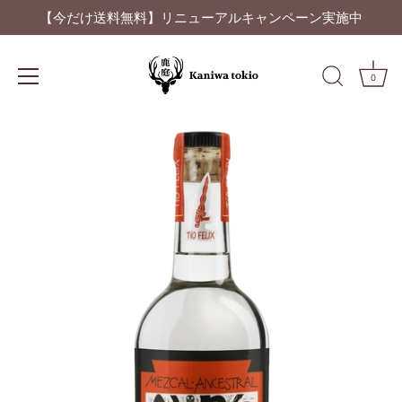
【今だけ送料無料】リニューアルキャンペーン実施中
0
ス
キ
ッ
プ