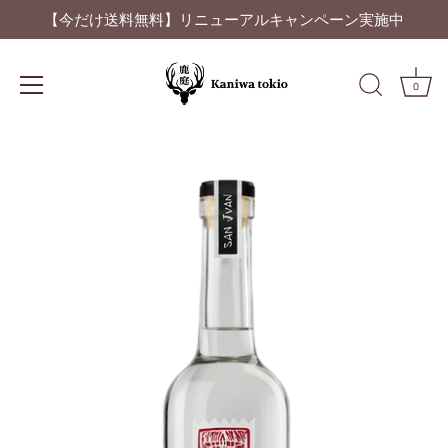
【今だけ送料無料】リニューアルキャンペーン実施中
0
ス
キ
ッ
プ