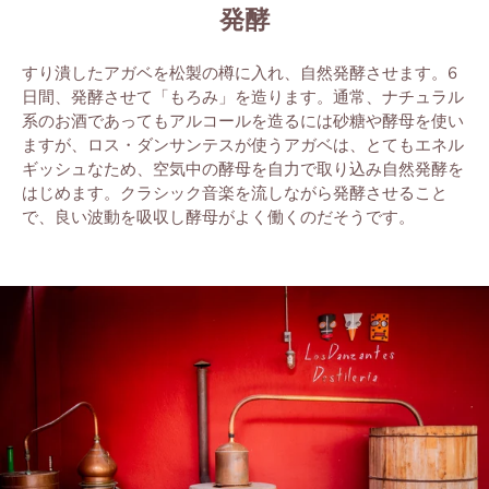
発
酵
すり
潰
したアガベを
松製の
樽に
⼊
れ、自然発酵させます。
6
⽇間、発
酵
させて「もろみ」を
造
ります。
通
常
、ナチュラル
系
のお
酒
であってもアルコールを
造
るには
砂糖
や
酵
⺟
を
使
い
ますが、ロス・ダンサンテスが使うアガベは、とてもエネル
ギッシュなため、
空
気中
の
酵
⺟
を
⾃⼒
で
取
り
込
み自然
発
酵
を
はじめます。
クラシック音楽を流しながら発酵させること
で、良い波動を吸収し
酵母がよく
働くのだそうです。