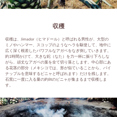
収穫
収穫は、Jimador（
ヒマドール
）
と
呼
ばれる
男性
が、
⼤
型
の
ミノやハンマー、スコップの
よう
なヘラを
駆
使
して、
地中
に
広
く
深
く
根
差
したパワフルなアガベをなぎ
倒
していきます。
約1時間かけて、
⼤
きな
鉈（なた）
を
⼒⼀
杯
に
振
り
下
ろしな
がら、
頑
丈
なアガベの
葉
を
全
て
切
り
落
とします。
中⼼
部
にあ
る
花茎
の
部分（
メキシコでは、
形
が
似
ていることから、パイ
ナップルを
意味
するピニャと
呼ばれます
）
だけを
残
します。
⽯窯
に一度に
入る量の
約
8
t
のピニャが
集
まるまで
収
穫
しま
す。