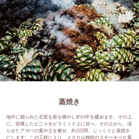
蒸焼き
地中
に
掘
られた
⽯窯
を
薪を燃やし炉の中を暖めます。その上
に、
収穫したピニャをピラミッド上に
並べ
、その
上
から、湿
らせたアガベの
葉
や
⼟
を
被
せ、
約
3
⽇間
、じっくりと
蒸焼
き
にします。この工程により、メスカル
独特
のスモーキーな
⾵