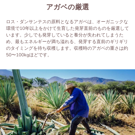
アガベ
の厳選
ロス・ダンサンテスの原料となるアガベは、オーガニックな
環境
で
10
年以上を
かけて
生育した
発
芽
直
前
のものを
厳
選して
います
。
少
しでも
発
芽
していると
養
分
が
失
われてしまうた
め、最もエネルギーが
満
ち
溢
れる
、
発芽する直前のギリギリ
のタイミングを
待
ち収穫します。
収
穫時
のアガベの重さは
約
50
〜
100kg
ほどです。