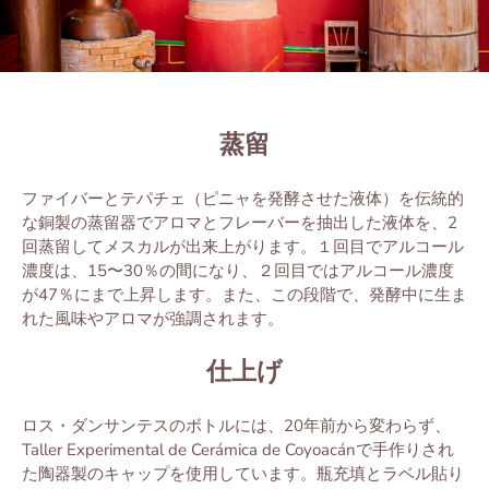
蒸
留
ファイバーとテパチェ（ピニャを発酵させた液体）を伝統
的
な
銅製
の
蒸
留
器
でアロマとフレーバーを
抽出
した液体を、
2
回
蒸
留
してメスカルが
出来
上
がります。１回目で
アルコール
濃度は、
15
〜
30
％の間になり、２回目ではアルコール濃度
が47％にまで上昇します。また、この段階で、発酵中に生ま
れた風味やアロマが強調されます。
仕上
げ
ロス・ダンサンテスのボトルには、20年前から変わらず、
Taller Experimental de Cerámica de Coyoacánで手作りされ
た陶器製のキャップを使用しています。
瓶充填とラベル貼り