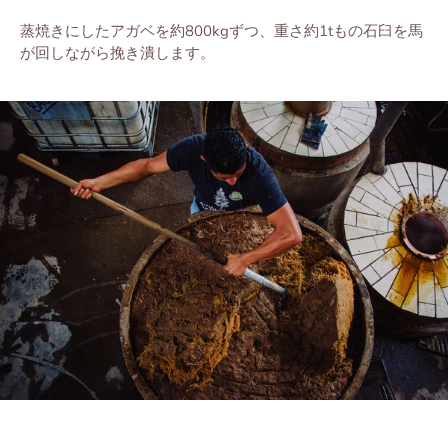
蒸焼きにした
アガベを
約
800kg
ずつ、
重さ約1tもの⽯⾅を馬
が回しながら挽き
潰します。