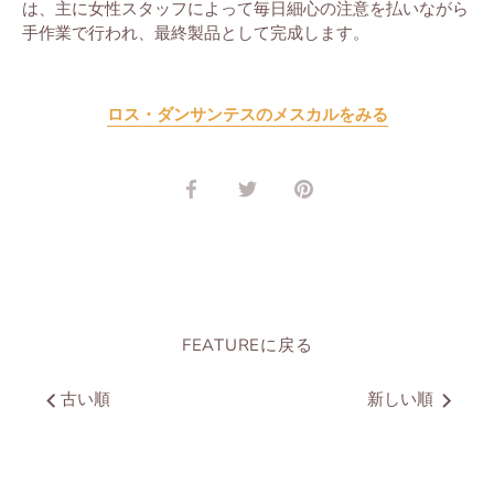
は、主に女性スタッフによって毎日細心の注意を払いながら
手作業で行われ、最終製品として完成します。
ロス・ダンサンテスのメスカルをみる
Share
Share
Pin
on
on
it
Facebook
Twitter
FEATUREに戻る
古い順
新しい順